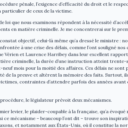
procédure pénale, l’exigence d’efficacité du droit et le respe
particulier de ceux de la victime.
de loi que nous examinons répondent à la nécessité d’accél
ements en matière criminelle. Je me concentrerai sur le prem
n constat objectif, celui-là même qu’a dressé le ministre : n
onfrontée à une crise des délais, comme l’ont souligné nos 
e Vérien et Laurence Harribey dans leur excellent rapport 
ière criminelle, la durée d’une instruction atteint trente-
neuf mois pour la moitié des affaires. Ces délais ne sont pa
lité de la preuve et altèrent la mémoire des faits. Surtout, i
victimes, contraintes d’attendre parfois des années avant 
 procédure, le législateur prévoit deux mécanismes.
mier levier, le plaider-coupable à la française, qu’a évoqué
si ce mécanisme – beaucoup l’ont dit – trouve son inspirati
xons, et notamment aux États-Unis, où il constitue la no