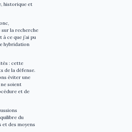
, historique et
donc,
 sur la recherche
 à ce que j’ai pu
e hybridation
tés : cette
ts de la défense.
ons éviter une
 ne soient
rocédure et de
scussions
quilibre du
ps et des moyens