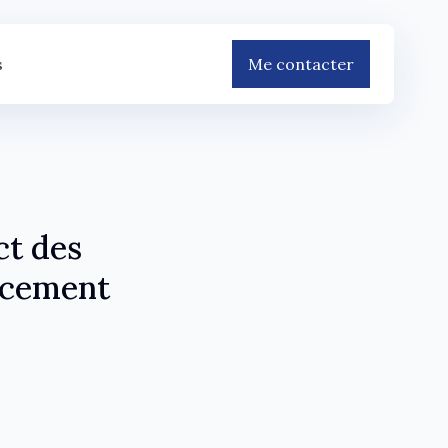
s
Me contacter
ct des
orcement