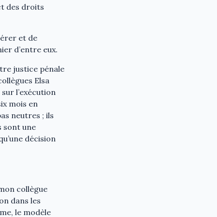
ct des droits
érer et de
ier d’entre eux.
otre justice pénale
collègues Elsa
sur l’exécution
six mois en
s neutres ; ils
ls sont une
qu’une décision
 mon collègue
on dans les
rme, le modèle