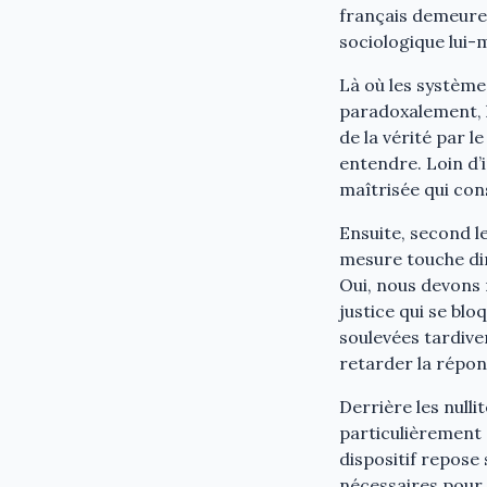
français demeure 
sociologique lui-
Là où les système
paradoxalement, l
de la vérité par l
entendre. Loin d’
maîtrisée qui con
Ensuite, second le
mesure touche dire
Oui, nous devons 
justice qui se bl
soulevées tardive
retarder la répon
Derrière les nullit
particulièrement d
dispositif repose
nécessaires pour s