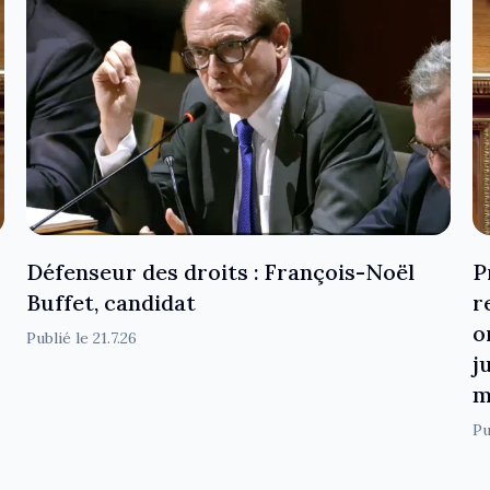
Défenseur des droits : François-Noël
P
Buffet, candidat
r
o
Publié le
21.7.26
j
m
Pu