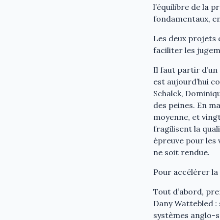
l’équilibre de la 
fondamentaux, en 
Les deux projets 
faciliter les jug
Il faut partir d’u
est aujourd’hui c
Schalck, Dominiqu
des peines. En mat
moyenne, et vingt-
fragilisent la qua
épreuve pour les 
ne soit rendue.
Pour accélérer la
Tout d’abord, pre
Dany Wattebled : 
systèmes anglo-sa