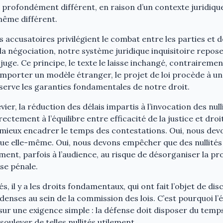
profondément différent, en raison d’un contexte juridique
même différent.
s accusatoires privilégient le combat entre les parties et 
a négociation, notre système juridique inquisitoire repose
e juge. Ce principe, le texte le laisse inchangé, contrairement
importer un modèle étranger, le projet de loi procède à un
serve les garanties fondamentales de notre droit.
vier, la réduction des délais impartis à l’invocation des nulli
ctement à l’équilibre entre efficacité de la justice et droi
mieux encadrer le temps des contestations. Oui, nous dev
oque elle-même. Oui, nous devons empêcher que des nullités
ment, parfois à l’audience, au risque de désorganiser la p
se pénale.
és, il y a les droits fondamentaux, qui ont fait l’objet de di
enses au sein de la commission des lois. C’est pourquoi l’é
 sur une exigence simple : la défense doit disposer du tem
oulever de telles nullités utilement.