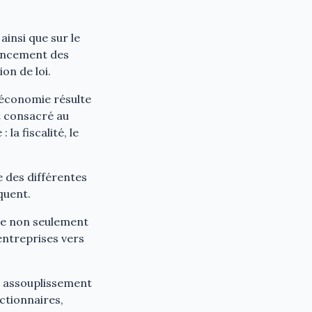
ainsi que sur le
nancement des
on de loi.
e économie résulte
nt consacré au
la fiscalité, le
e des différentes
quent.
ance non seulement
entreprises vers
n assouplissement
ctionnaires,