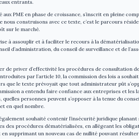
eaux entrants.
té aux PME en phase de croissance, s’inscrit en pleine com
que nous construisons avec ce texte, c’est le parcours réside
oît sur le marché.
 vise à assouplir et à faciliter le recours à la dématérialisa
seil d’administration, du conseil de surveillance et de l’a
er de priver d’effectivité les procédures de consultation d
ntroduites par l’article 10, la commission des lois a souhait
s que le texte prévoyait que tout administrateur pût s’op
mission a entendu faire confiance aux entreprises et les l
s, quelles personnes peuvent s’opposer à la tenue du consei
 et en quel nombre.
galement souhaité contenir l’insécurité juridique planant s
ues des procédures dématérialisées, en allégeant les obliga
et en supprimant un nouveau cas de nullité pouvant résulte