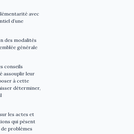
plémentarité avec
ntiel d’une
tion des modalités
ssemblée générale
es conseils
é assouplir leur
poser à cette
aisser déterminer,
l
ur les actes et
tions qui pèsent
r de problèmes