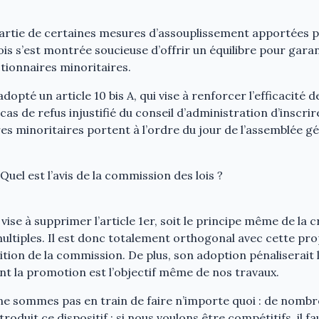
artie de certaines mesures d’assouplissement apportées par
is s’est montrée soucieuse d’offrir un équilibre pour garan
tionnaires minoritaires.
dopté un article 10 bis A, qui vise à renforcer l’efficacité
as de refus injustifié du conseil d’administration d’inscrir
res minoritaires portent à l’ordre du jour de l’assemblée gé
Quel est l’avis de la commission des lois ?
se à supprimer l’article 1er, soit le principe même de la c
ultiples. Il est donc totalement orthogonal avec cette prop
ition de la commission. De plus, son adoption pénaliserait l’
ont la promotion est l’objectif même de nos travaux.
e sommes pas en train de faire n’importe quoi : de nombr
troduit ce dispositif ; si nous voulons être compétitifs, il f