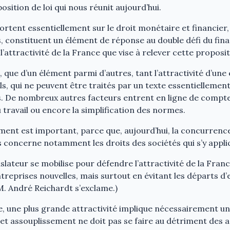
position de loi qui nous réunit aujourd’hui.
portent essentiellement sur le droit monétaire et financier, 
s, constituent un élément de réponse au double défi du fi
l’attractivité de la France que vise à relever cette propositi
es, que d’un élément parmi d’autres, tant l’attractivité d’un
els, qui ne peuvent être traités par un texte essentielleme
. De nombreux autres facteurs entrent en ligne de compte : 
u travail ou encore la simplification des normes.
ément est important, parce que, aujourd’hui, la concurrenc
s concerne notamment les droits des sociétés qui s’y appli
législateur se mobilise pour défendre l’attractivité de la Fr
ntreprises nouvelles, mais surtout en évitant les départs d’
(M. André Reichardt s’exclame.)
, une plus grande attractivité implique nécessairement u
cet assouplissement ne doit pas se faire au détriment des a