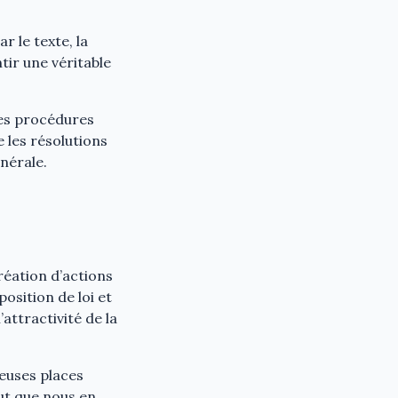
 le texte, la
tir une véritable
 des procédures
e les résolutions
nérale.
réation d’actions
osition de loi et
attractivité de la
euses places
aut que nous en