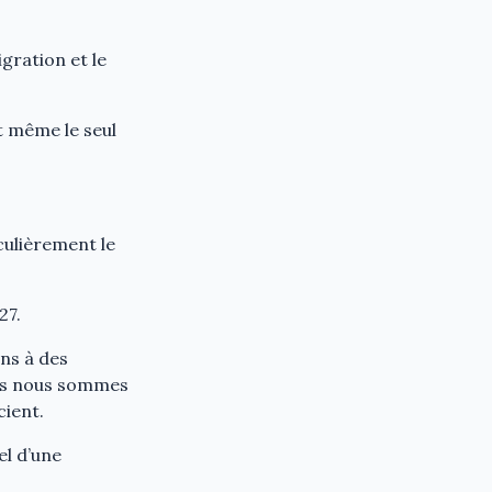
gration et le
t même le seul
culièrement le
27.
ns à des
ous nous sommes
cient.
el d’une