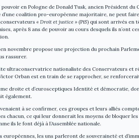
 pouvoir en Pologne de Donald Tusk, ancien Président du 
re d’une coalition pro-européenne majoritaire, ne peut faire
raconservateurs
« Droit et justice »
(PiS) qui sont arrivés en 
naises, après 8 ans de pouvoir au cours desquels ils n’ont 
nion.
en novembre propose une projection du prochain Parlem
us rassurer.
te ultraconservatrice nationaliste des Conservateurs et 
ictor Orban est en train de se rapprocher, se renforcerai
me droite et d’eurosceptiques Identité et démocratie, dont
it également.
s venaient à se confirmer, ces groupes et leurs alliés compt
s chacun, ce qui leur donnerait les moyens de bloquer les 
e ils le font déjà à l’Assemblée nationale.
s européennes, les uns parleront de souveraineté et d’immi