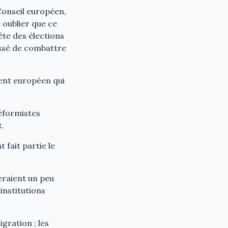
Conseil européen,
 oublier que ce
tête des élections
cessé de combattre
ent européen qui
réformistes
t.
 fait partie le
eraient un peu
institutions
gration ; les