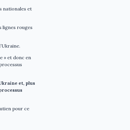
s nationales et
s lignes rouges
l’Ukraine.
e » et donc en
 processus
kraine et, plus
 processus
utien pour ce