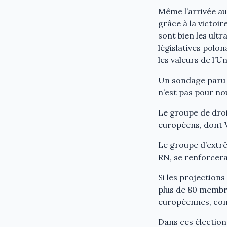
Même l’arrivée au
grâce à la victoi
sont bien les ult
législatives polo
les valeurs de l’U
Un sondage paru 
n’est pas pour no
Le groupe de droi
européens, dont V
Le groupe d’extrê
RN, se renforcera
Si les projection
plus de 80 membre
européennes, comm
Dans ces élection